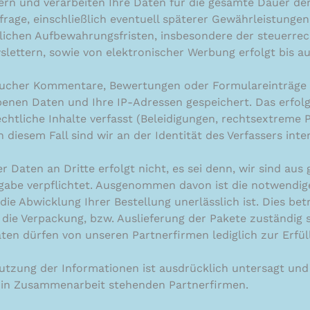
ern und verarbeiten Ihre Daten für die gesamte Dauer de
frage, einschließlich eventuell späterer Gewährleistungen
zlichen Aufbewahrungsfristen, insbesondere der steuerrec
ettern, sowie von elektronischer Werbung erfolgt bis au
cher Kommentare, Bewertungen oder Formulareinträge h
enen Daten und Ihre IP-Adressen gespeichert. Das erfolgt
echtliche Inhalte verfasst (Beleidigungen, rechtsextreme
n diesem Fall sind wir an der Identität des Verfassers inter
r Daten an Dritte erfolgt nicht, es sei denn, wir sind aus
gabe verpflichtet. Ausgenommen davon ist die notwendig
die Abwicklung Ihrer Bestellung unerlässlich ist. Dies bet
r die Verpackung, bzw. Auslieferung der Pakete zuständig s
en dürfen von unseren Partnerfirmen lediglich zur Erfül
utzung der Informationen ist ausdrücklich untersagt und 
 in Zusammenarbeit stehenden Partnerfirmen.