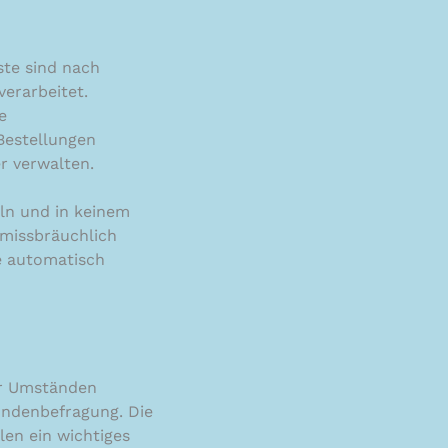
te sind nach
erarbeitet.
e
Bestellungen
r verwalten.
eln und in keinem
 missbräuchlich
e automatisch
er Umständen
undenbefragung. Die
en ein wichtiges